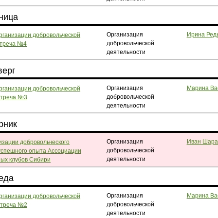
тница
Организация
Ирина Ред
рганизации добровольческой
добровольческой
стреча №4
деятельности
верг
Организация
Марина Ва
рганизации добровольческой
добровольческой
стреча №3
деятельности
рник
Организация
Иван Шара
изации добровольческого
добровольческой
успешного опыта Ассоциации
деятельности
ых клубов Сибири
реда
Организация
Марина Ва
рганизации добровольческой
добровольческой
стреча №2
деятельности