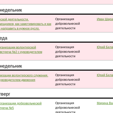
онедельник
Организация
Иван Шара
еской деятельности.
добровольческой
мощников, как замотивировать и как
деятельности
 направить в нужное русло.
реда
Организация
Юрий Бела
рганизации волонтерской
добровольческой
-встреча №2 с руководителем
деятельности
онедельник
Организация
Юрий Бела
изации волонтерского служения.
добровольческой
руководителем движения
деятельности
тверг
Организация
Марина Ва
рганизации добровольческой
добровольческой
стреча №5
деятельности