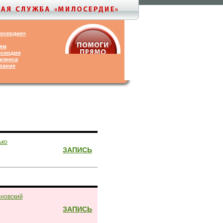
лосердие»
ем
осердия
изнеса
вание
ько
ЗАПИСЬ
новский
ЗАПИСЬ