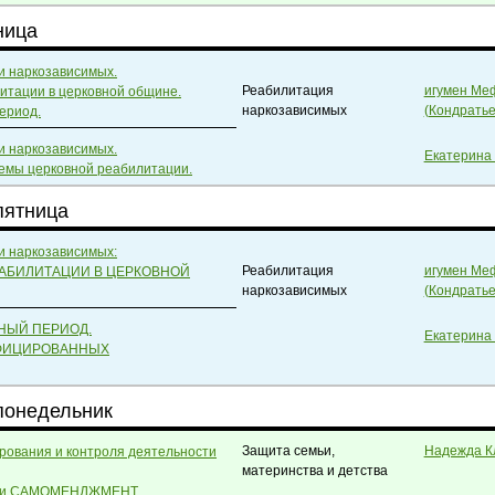
ница
и наркозависимых.
Реабилитация
игумен Ме
итации в церковной общине.
наркозависимых
(Кондратье
ериод.
и наркозависимых.
Екатерина
темы церковной реабилитации.
пятница
и наркозависимых:
Реабилитация
игумен Ме
АБИЛИТАЦИИ В ЦЕРКОВНОЙ
наркозависимых
(Кондратье
НЫЙ ПЕРИОД.
Екатерина
НФИЦИРОВАННЫХ
 понедельник
Защита семьи,
Надежда К
рования и контроля деятельности
материнства и детства
Ь и САМОМЕНДЖМЕНТ