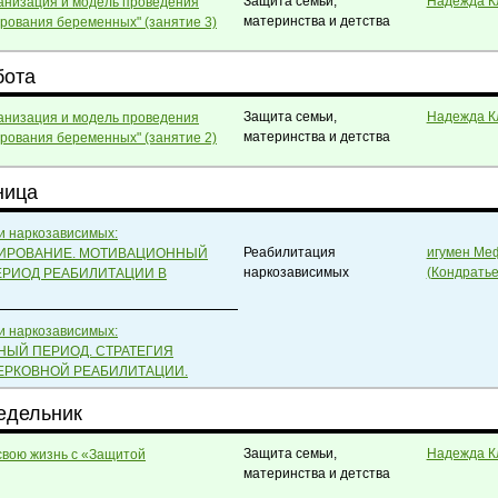
Защита семьи,
Надежда К
анизация и модель проведения
материнства и детства
рования беременных" (занятие 3)
бота
Защита семьи,
Надежда К
анизация и модель проведения
материнства и детства
рования беременных" (занятие 2)
ница
и наркозависимых:
Реабилитация
игумен Ме
ТИРОВАНИЕ. МОТИВАЦИОННЫЙ
наркозависимых
(Кондратье
ЕРИОД РЕАБИЛИТАЦИИ В
и наркозависимых:
ЫЙ ПЕРИОД. СТРАТЕГИЯ
ЕРКОВНОЙ РЕАБИЛИТАЦИИ.
недельник
Защита семьи,
Надежда К
свою жизнь с «Защитой
материнства и детства