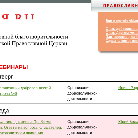
Все о службе «Ми
Стать добровольц
Стать Другом мил
овной благотворительности
Партнерство для б
Сделать пожертво
ской Православной Церкви
ЕБИНАРЫ
тверг
Организация
Ирина Ред
рганизации добровольческой
добровольческой
стреча №6
деятельности
реда
Организация
Юрий Бела
ческого движения. Проблема
добровольческой
в. Ответы на вопросы слушателей.
деятельности
руководителем движения