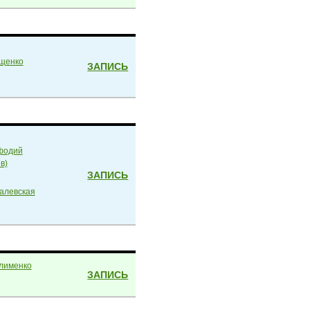
щенко
ЗАПИСЬ
фодий
в)
ЗАПИСЬ
алевская
лименко
ЗАПИСЬ