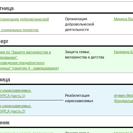
ятница
Организация
Марина Ва
рганизации добровольческой
добровольческой
деятельности
 социальных проектов.
верг
Защита семьи,
Надежда К
ния по "Защите материнства и
материнства и детства
ированию".
проведения предабортного
енных" (занятие 4 - завершающее)
ница
и наркозависимых.
Реабилитация
игумен Ме
РСА (часть 1)
наркозависимых
(Кондратье
и наркозависимых.
РСА (часть 2)
рник