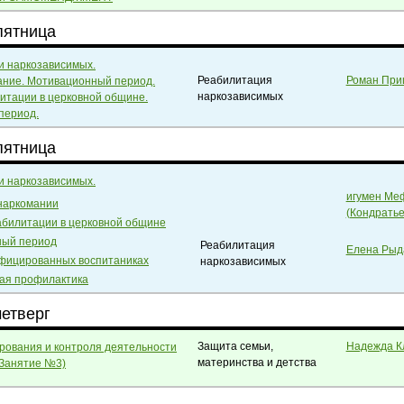
пятница
и наркозависимых.
Реабилитация
Роман При
ание. Мотивационный период.
наркозависимых
итации в церковной общине.
период.
пятница
и наркозависимых.
игумен Ме
 наркомании
(Кондратье
абилитации в церковной общине
ный период
Реабилитация
Елена Рыд
нфицированных воспитаниках
наркозависимых
ная профилактика
четверг
Защита семьи,
Надежда К
рования и контроля деятельности
материнства и детства
Занятие №3)