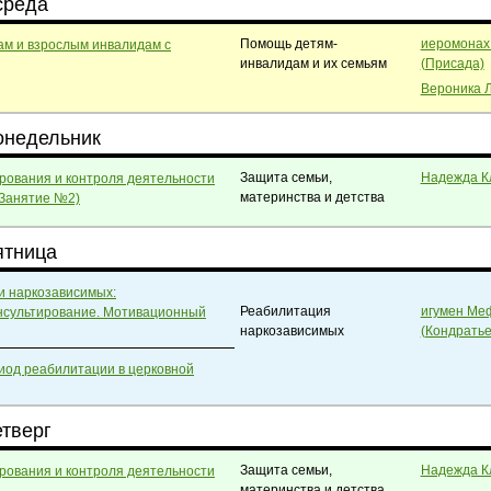
среда
Помощь детям-
иеромонах
ам и взрослым инвалидам с
инвалидам и их семьям
(Присада)
Вероника 
понедельник
Защита семьи,
Надежда К
рования и контроля деятельности
материнства и детства
Занятие №2)
ятница
и наркозависимых:
Реабилитация
игумен Ме
онсультирование. Мотивационный
наркозависимых
(Кондратье
иод реабилитации в церковной
етверг
Защита семьи,
Надежда К
рования и контроля деятельности
материнства и детства